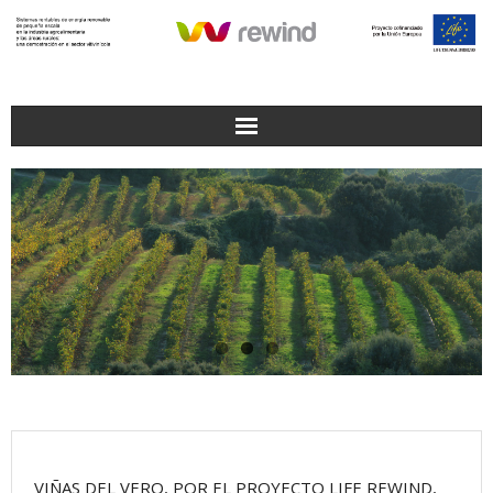
Saltar
al
contenido
VIÑAS DEL VERO, POR EL PROYECTO LIFE REWIND,